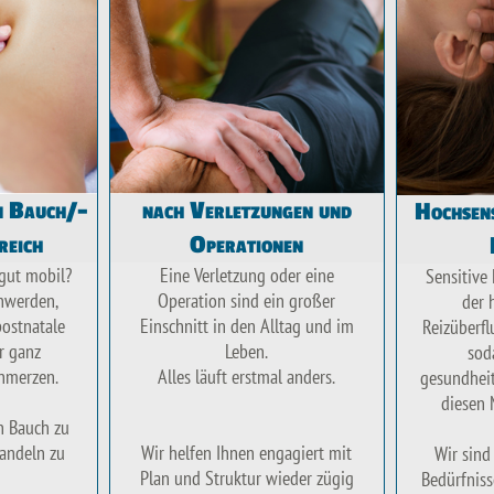
n Bauch/-
nach Verletzungen und
Hochsens
reich
Operationen
 gut mobil?
Eine Verletzung oder eine
Sensitive
hwerden,
Operation sind ein großer
der 
ostnatale
Einschnitt in den Alltag und im
Reizüberf
r ganz
Leben.
sod
hmerzen.
Alles läuft erstmal anders.
gesundheit
diesen 
en Bauch zu
andeln zu
Wir helfen Ihnen engagiert mit
Wir sind
Plan und Struktur wieder zügig
Bedürfnis