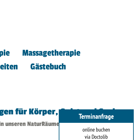
pie
Massagetherapie
eiten
Gästebuch
en für Körper, Geist und Seele
Terminanfrage
 in unseren NaturRäumen
online buchen
via Doctolib