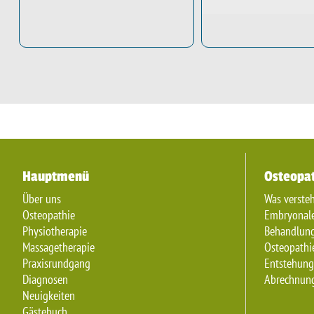
Hauptmenü
Osteopa
Über uns
Was verste
Osteopathie
Embryonale
Physiotherapie
Behandlung
Massagetherapie
Osteopathi
Praxisrundgang
Entstehung
Diagnosen
Abrechnung
Neuigkeiten
Gästebuch