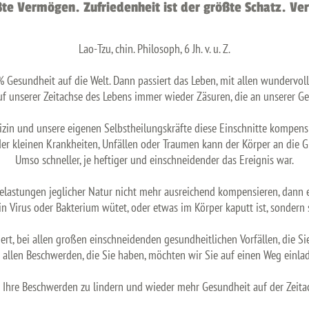
ßte Vermögen. Zufriedenheit ist der größte Schatz. Ver
Lao-Tzu, chin. Philosoph, 6 Jh. v. u. Z.
esundheit auf die Welt. Dann passiert das Leben, mit allen wundervoll
uf unserer Zeitachse des Lebens immer wieder Zäsuren, die an unserer G
in und unsere eigenen Selbstheilungskräfte diese Einschnitte kompensie
r kleinen Krankheiten, Unfällen oder Traumen kann der Körper an die 
Umso schneller, je heftiger und einschneidender das Ereignis war.
elastungen jeglicher Natur nicht mehr ausreichend kompensieren, dann e
ein Virus oder Bakterium wütet, oder etwas im Körper kaputt ist, sondern 
iert, bei allen großen einschneidenden gesundheitlichen Vorfällen, die 
 allen Beschwerden, die Sie haben, möchten wir Sie auf einen Weg einla
hre Beschwerden zu lindern und wieder mehr Gesundheit auf der Zeita