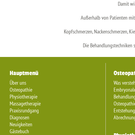
Damit wi
Außerhalb von Patienten mit
Kopfschmerzen, Nackenschmerzen, Kie
Die Behandlungstechniken s
Hauptmenü
Osteopa
Über uns
Was verste
Osteopathie
Embryonale
Physiotherapie
Behandlung
Massagetherapie
Osteopathi
Praxisrundgang
Entstehung
Diagnosen
Abrechnung
Neuigkeiten
Gästebuch