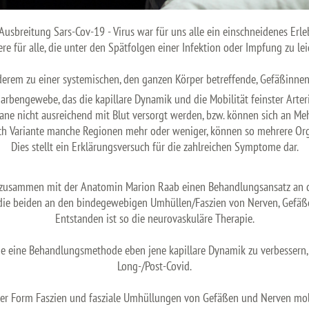
Ausbreitung Sars-Cov-19 - Virus war für uns alle ein einschneidenes Erle
re für alle, die unter den Spätfolgen einer Infektion oder Impfung zu le
erem zu einer systemischen, den ganzen Körper betreffende, Gefäßinne
rbengewebe, das die kapillare Dynamik und die Mobilität feinster Arter
ne nicht ausreichend mit Blut versorgt werden, bzw. können sich an Me
ach Variante manche Regionen mehr oder weniger, können so mehrere Orga
Dies stellt ein Erklärungsversuch für die zahlreichen Symptome dar.
 zusammen mit der Anatomin Marion Raab einen Behandlungsansatz an der
n die beiden an den bindegewebigen Umhüllen/Faszien von Nerven, Gefä
Entstanden ist so die neurovaskuläre Therapie.
e eine Behandlungsmethode eben jene kapillare Dynamik zu verbessern,
Long-/Post-Covid.
ler Form Faszien und fasziale Umhüllungen von Gefäßen und Nerven mobi