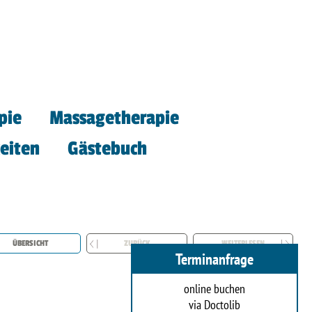
pie
Massagetherapie
eiten
Gästebuch
ÜBERSICHT
ZURÜCK
WEITERLESEN
Terminanfrage
online buchen
via Doctolib