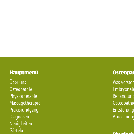
Hauptmenü
Osteopa
Über uns
Was verste
Osteopathie
Embryonale
Physiotherapie
Behandlung
Massagetherapie
Osteopathi
Praxisrundgang
Entstehung
Diagnosen
Abrechnung
Neuigkeiten
Gästebuch